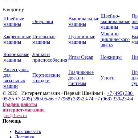
В корзину
Швейно-
Пр
Швейные
Вышивальные
Оверлоки
вышивальные
шв
машины
машины
машины
ма
Машины
Закрепочные
Петельные
Пуговичные
Вы
циклического
машины
машины
машины
ма
шитья
Колонковые
Лапки и
Иглы Organ
Ножницы
Ни
машины
приспособления
Аксессуары
Гладильные
Пр
для
Портновские
доски и
Утюги
дл
вязальных
колодки
системы
су
машин
© 2026 - Интернет-магазин «Первый Швейный»
+7 (495) 380-
05-55
+7 (495) 380-05-56
+7 (968) 339-23-74
+7 (968) 339-23-84
График работы
интернет-магазина
post@1sew.ru
Помощь
Как заказать
Доставка