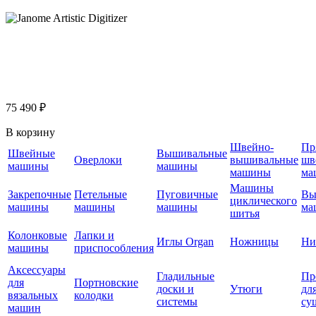
75 490 ₽
В корзину
Швейно-
Пр
Швейные
Вышивальные
Оверлоки
вышивальные
шв
машины
машины
машины
ма
Машины
Закрепочные
Петельные
Пуговичные
Вы
циклического
машины
машины
машины
ма
шитья
Колонковые
Лапки и
Иглы Organ
Ножницы
Ни
машины
приспособления
Аксессуары
Гладильные
Пр
для
Портновские
доски и
Утюги
дл
вязальных
колодки
системы
су
машин