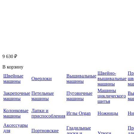
9 630 ₽
В корзину
Швейно-
Пр
Швейные
Вышивальные
Оверлоки
вышивальные
шв
машины
машины
машины
ма
Машины
Закрепочные
Петельные
Пуговичные
Вы
циклического
машины
машины
машины
ма
шитья
Колонковые
Лапки и
Иглы Organ
Ножницы
Ни
машины
приспособления
Аксессуары
Гладильные
Пр
для
Портновские
доски и
Утюги
дл