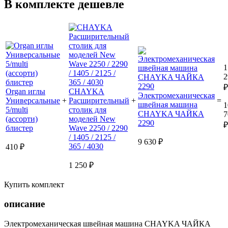
В комплекте дешевле
1
2
₽
Organ иглы
CHAYKA
Электромеханическая
Универсальные
+
Расширительный
+
=
швейная машина
1
5/multi
столик для
CHAYKA ЧАЙКА
7
(ассорти)
моделей New
2290
₽
блистер
Wave 2250 / 2290
/ 1405 / 2125 /
9 630 ₽
365 / 4030
410 ₽
1 250 ₽
Купить комплект
описание
Электромеханическая швейная машина CHAYKA ЧАЙКА