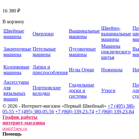
16 380 ₽
В корзину
Швейно-
Пр
Швейные
Вышивальные
Оверлоки
вышивальные
шв
машины
машины
машины
ма
Машины
Закрепочные
Петельные
Пуговичные
Вы
циклического
машины
машины
машины
ма
шитья
Колонковые
Лапки и
Иглы Organ
Ножницы
Ни
машины
приспособления
Аксессуары
Гладильные
Пр
для
Портновские
доски и
Утюги
дл
вязальных
колодки
системы
су
машин
© 2026 - Интернет-магазин «Первый Швейный»
+7 (495) 380-
05-55
+7 (495) 380-05-56
+7 (968) 339-23-74
+7 (968) 339-23-84
График работы
интернет-магазина
post@1sew.ru
Помощь