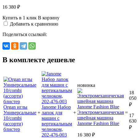
16 380 ₽
Купить в 1 клик
В корзину
Добавить к сравнению
Поделиться ссылкой:
В комплекте дешевле
новинка
18
050
₽
Organ иглы
Janome Набор
Электромеханическая
Универсальные
+
лапок для
+
=
17
швейная машина
10/combi
машин с
630
Janome Fashion Blue
(ассорти)
вертикальным
₽
блистер
челноком,
202-476-003
16 380 ₽