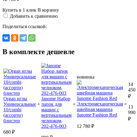
Купить в 1 клик
В корзину
Добавить к сравнению
Поделиться ссылкой:
В комплекте дешевле
новинка
14
450
₽
Organ иглы
Janome Набор
Электромеханическая
Универсальные
+
лапок для
+
=
13
швейная машина
10/combi
машин с
990
Janome Fashion Red
(ассорти)
вертикальным
₽
блистер
челноком,
202-476-003
12 780 ₽
680 ₽