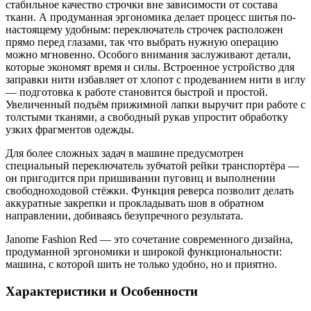
стабильное качество строчки вне зависимости от состава
ткани. А продуманная эргономика делает процесс шитья по-
настоящему удобным: переключатель строчек расположен
прямо перед глазами, так что выбрать нужную операцию
можно мгновенно. Особого внимания заслуживают детали,
которые экономят время и силы. Встроенное устройство для
заправки нити избавляет от хлопот с продеванием нити в иглу
— подготовка к работе становится быстрой и простой.
Увеличенный подъём прижимной лапки выручит при работе с
толстыми тканями, а свободный рукав упростит обработку
узких фрагментов одежды.
Для более сложных задач в машине предусмотрен
специальный переключатель зубчатой рейки транспортёра —
он пригодится при пришивании пуговиц и выполнении
свободноходовой стёжки. Функция реверса позволит делать
аккуратные закрепки и прокладывать шов в обратном
направлении, добиваясь безупречного результата.
Janome Fashion Red — это сочетание современного дизайна,
продуманной эргономики и широкой функциональности:
машина, с которой шить не только удобно, но и приятно.
Характеристики и Особенности