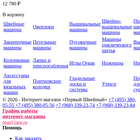
12 780 ₽
В корзину
Швейно-
Пр
Швейные
Вышивальные
Оверлоки
вышивальные
шв
машины
машины
машины
ма
Машины
Закрепочные
Петельные
Пуговичные
Вы
циклического
машины
машины
машины
ма
шитья
Колонковые
Лапки и
Иглы Organ
Ножницы
Ни
машины
приспособления
Аксессуары
Гладильные
Пр
для
Портновские
доски и
Утюги
дл
вязальных
колодки
системы
су
машин
© 2026 - Интернет-магазин «Первый Швейный»
+7 (495) 380-
05-55
+7 (495) 380-05-56
+7 (968) 339-23-74
+7 (968) 339-23-84
График работы
интернет-магазина
post@1sew.ru
Помощь
Как заказать