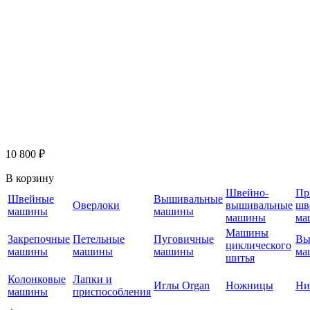
10 800 ₽
В корзину
Швейно-
Пр
Швейные
Вышивальные
Оверлоки
вышивальные
шв
машины
машины
машины
ма
Машины
Закрепочные
Петельные
Пуговичные
Вы
циклического
машины
машины
машины
ма
шитья
Колонковые
Лапки и
Иглы Organ
Ножницы
Ни
машины
приспособления