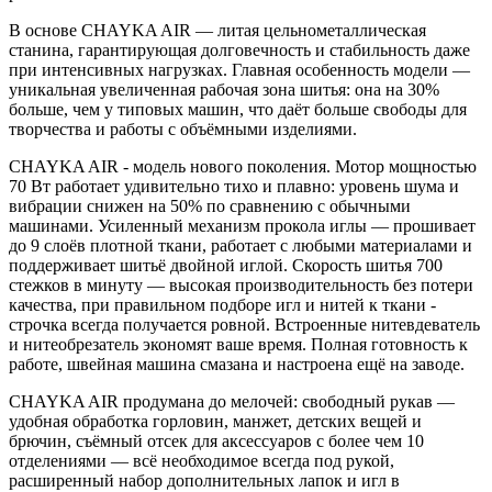
В основе CHAYKA AIR — литая цельнометаллическая
станина, гарантирующая долговечность и стабильность даже
при интенсивных нагрузках. Главная особенность модели —
уникальная увеличенная рабочая зона шитья: она на 30%
больше, чем у типовых машин, что даёт больше свободы для
творчества и работы с объёмными изделиями.
CHAYKA AIR - модель нового поколения. Мотор мощностью
70 Вт работает удивительно тихо и плавно: уровень шума и
вибрации снижен на 50% по сравнению с обычными
машинами. Усиленный механизм прокола иглы — прошивает
до 9 слоёв плотной ткани, работает с любыми материалами и
поддерживает шитьё двойной иглой. Скорость шитья 700
стежков в минуту — высокая производительность без потери
качества, при правильном подборе игл и нитей к ткани -
строчка всегда получается ровной. Встроенные нитевдеватель
и нитеобрезатель экономят ваше время. Полная готовность к
работе, швейная машина смазана и настроена ещё на заводе.
CHAYKA AIR продумана до мелочей: свободный рукав —
удобная обработка горловин, манжет, детских вещей и
брючин, съёмный отсек для аксессуаров с более чем 10
отделениями — всё необходимое всегда под рукой,
расширенный набор дополнительных лапок и игл в