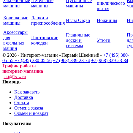
Закрепочные
Петельные
Пуговичные
Вы
циклического
машины
машины
машины
ма
шитья
Колонковые
Лапки и
Иглы Organ
Ножницы
Ни
машины
приспособления
Аксессуары
Гладильные
Пр
для
Портновские
доски и
Утюги
дл
вязальных
колодки
системы
су
машин
© 2026 - Интернет-магазин «Первый Швейный»
+7 (495) 380-
05-55
+7 (495) 380-05-56
+7 (968) 339-23-74
+7 (968) 339-23-84
График работы
интернет-магазина
post@1sew.ru
Помощь
Как заказать
Доставка
Оплата
Отмена заказа
Обмен и возврат
Покупателям