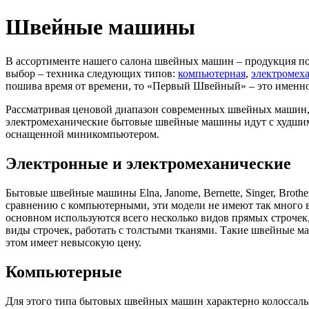
Швейные машины
В ассортименте нашего салона швейных машин – продукция п
выбор – техника следующих типов:
компьютерная
,
электромех
пошива время от времени, то «Первый Швейный» – это именно
Рассматривая ценовой диапазон современных швейных машин, н
электромеханические бытовые швейные машины идут с худшим 
оснащенной миникомпьютером.
Электронные и электромеханические
Бытовые швейные машины Elna, Janome, Bernette, Singer, Brot
сравнению с компьютерными, эти модели не имеют так много ви
основном используются всего несколько видов прямых строчек
виды строчек, работать с толстыми тканями. Такие швейные м
этом имеет невысокую цену.
Компьютерные
Для этого типа бытовых швейных машин характерно колоссальн