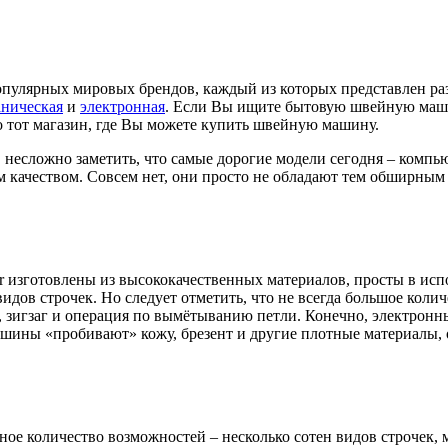
опулярных мировых брендов, каждый из которых представлен р
аническая
и
электронная
. Если Вы ищите бытовую швейную маши
 тот магазин, где Вы можете купить швейную машину.
есложно заметить, что самые дорогие модели сегодня – компьют
качеством. Совсем нет, они просто не обладают тем обширным 
her изготовлены из высококачественных материалов, просты в и
дов строчек. Но следует отметить, что не всегда большое колич
, зигзаг и операция по вымётыванию петли. Конечно, электрон
ашины «пробивают» кожу, брезент и другие плотные материалы,
ое количество возможностей – несколько сотен видов строчек, 