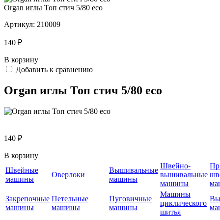
Organ иглы Топ стич 5/80 eco
Артикул:
210009
140 ₽
В корзину
Добавить к сравнению
Organ иглы Топ стич 5/80 eco
140 ₽
В корзину
Швейно-
Пр
Швейные
Вышивальные
Оверлоки
вышивальные
шв
машины
машины
машины
ма
Машины
Закрепочные
Петельные
Пуговичные
Вы
циклического
машины
машины
машины
ма
шитья