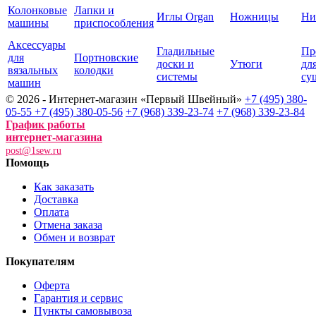
Колонковые
Лапки и
Иглы Organ
Ножницы
Ни
машины
приспособления
Аксессуары
Гладильные
Пр
для
Портновские
доски и
Утюги
дл
вязальных
колодки
системы
су
машин
© 2026 - Интернет-магазин «Первый Швейный»
+7 (495) 380-
05-55
+7 (495) 380-05-56
+7 (968) 339-23-74
+7 (968) 339-23-84
График работы
интернет-магазина
post@1sew.ru
Помощь
Как заказать
Доставка
Оплата
Отмена заказа
Обмен и возврат
Покупателям
Оферта
Гарантия и сервис
Пункты самовывоза