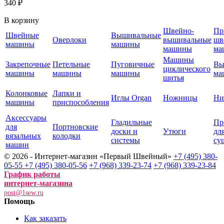
340 ₽
В корзину
Швейно-
Пр
Швейные
Вышивальные
Оверлоки
вышивальные
шв
машины
машины
машины
ма
Машины
Закрепочные
Петельные
Пуговичные
Вы
циклического
машины
машины
машины
ма
шитья
Колонковые
Лапки и
Иглы Organ
Ножницы
Ни
машины
приспособления
Аксессуары
Гладильные
Пр
для
Портновские
доски и
Утюги
дл
вязальных
колодки
системы
су
машин
© 2026 - Интернет-магазин «Первый Швейный»
+7 (495) 380-
05-55
+7 (495) 380-05-56
+7 (968) 339-23-74
+7 (968) 339-23-84
График работы
интернет-магазина
post@1sew.ru
Помощь
Как заказать