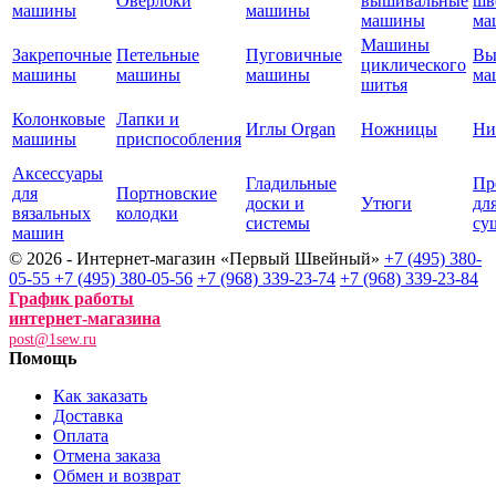
Оверлоки
вышивальные
шв
машины
машины
машины
ма
Машины
Закрепочные
Петельные
Пуговичные
Вы
циклического
машины
машины
машины
ма
шитья
Колонковые
Лапки и
Иглы Organ
Ножницы
Ни
машины
приспособления
Аксессуары
Гладильные
Пр
для
Портновские
доски и
Утюги
дл
вязальных
колодки
системы
су
машин
© 2026 - Интернет-магазин «Первый Швейный»
+7 (495) 380-
05-55
+7 (495) 380-05-56
+7 (968) 339-23-74
+7 (968) 339-23-84
График работы
интернет-магазина
post@1sew.ru
Помощь
Как заказать
Доставка
Оплата
Отмена заказа
Обмен и возврат