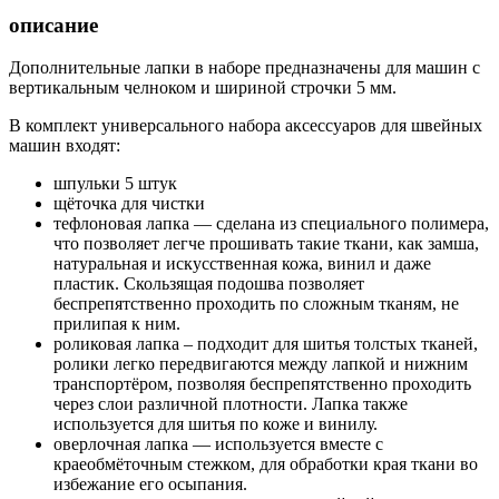
описание
Дополнительные лапки в наборе предназначены для машин с
вертикальным челноком и шириной строчки 5 мм.
В комплект универсального набора аксессуаров для швейных
машин входят:
шпульки 5 штук
щёточка для чистки
тефлоновая лапка — сделана из специального полимера,
что позволяет легче прошивать такие ткани, как замша,
натуральная и искусственная кожа, винил и даже
пластик. Скользящая подошва позволяет
беспрепятственно проходить по сложным тканям, не
прилипая к ним.
роликовая лапка – подходит для шитья толстых тканей,
ролики легко передвигаются между лапкой и нижним
транспортёром, позволяя беспрепятственно проходить
через слои различной плотности. Лапка также
используется для шитья по коже и винилу.
оверлочная лапка — используется вместе с
краеобмёточным стежком, для обработки края ткани во
избежание его осыпания.