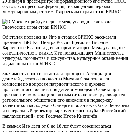
29 января в пресс-центре информационного агентства ТАСС
состоялась пресс-конференция, посвященная первым
международным детским Творческим играм стран БРИКС.
Об этапах проведения Игр в странах БРИКС рассказали
президент БРИКС Центра Россия-Бразилия Висенте
Барриентос Кларос и другие организаторы. Международное
сотрудничество в рамках Игр поддерживают Министерства
культуры, посольства и консульства, культурные объединения
и диаспоры стран БРИКС.
Значимость проекта отметили президент Ассоциации
деятелей детского творчества Михаил Соколов, член
комиссии по вопросам патриотического и духовно-
нравственного воспитания детей и молодёжи Совета при
президенте по межнациональным отношениям, руководитель
регионального общественного движения в поддержку
талантливой молодежи «Синергия талантов» Ольга Звонарёва
и генеральный директор парламентского клуба «Российский
парламентарий» при Госдуме Игорь Кирпичёв.
В рамках Игр дети от 8 до 18 лет будут соревноваться
в следующих номинациях: мода, вокал, хореография,