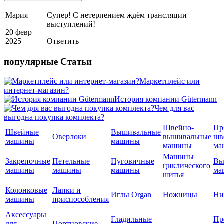
Мария
Супер! С нетерпением ждём трансляции
выступлений!
20 февр
2025
Ответить
популярные Статьи
Маркетплейс или
интернет-магазин?
История компании Gütermann
Чем для вас
выгодна покупка комплекта?
Швейно-
Пр
Швейные
Вышивальные
Оверлоки
вышивальные
шв
машины
машины
машины
ма
Машины
Закрепочные
Петельные
Пуговичные
Вы
циклического
машины
машины
машины
ма
шитья
Колонковые
Лапки и
Иглы Organ
Ножницы
Ни
машины
приспособления
Аксессуары
Гладильные
Пр
для
Портновские