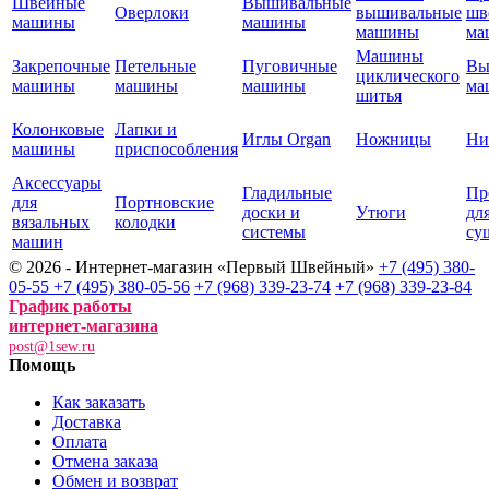
Швейные
Вышивальные
Оверлоки
вышивальные
шв
машины
машины
машины
ма
Машины
Закрепочные
Петельные
Пуговичные
Вы
циклического
машины
машины
машины
ма
шитья
Колонковые
Лапки и
Иглы Organ
Ножницы
Ни
машины
приспособления
Аксессуары
Гладильные
Пр
для
Портновские
доски и
Утюги
дл
вязальных
колодки
системы
су
машин
© 2026 - Интернет-магазин «Первый Швейный»
+7 (495) 380-
05-55
+7 (495) 380-05-56
+7 (968) 339-23-74
+7 (968) 339-23-84
График работы
интернет-магазина
post@1sew.ru
Помощь
Как заказать
Доставка
Оплата
Отмена заказа
Обмен и возврат