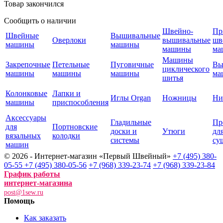
Товар закончился
Сообщить о наличии
Швейно-
Пр
Швейные
Вышивальные
Оверлоки
вышивальные
шв
машины
машины
машины
ма
Машины
Закрепочные
Петельные
Пуговичные
Вы
циклического
машины
машины
машины
ма
шитья
Колонковые
Лапки и
Иглы Organ
Ножницы
Ни
машины
приспособления
Аксессуары
Гладильные
Пр
для
Портновские
доски и
Утюги
дл
вязальных
колодки
системы
су
машин
© 2026 - Интернет-магазин «Первый Швейный»
+7 (495) 380-
05-55
+7 (495) 380-05-56
+7 (968) 339-23-74
+7 (968) 339-23-84
График работы
интернет-магазина
post@1sew.ru
Помощь
Как заказать