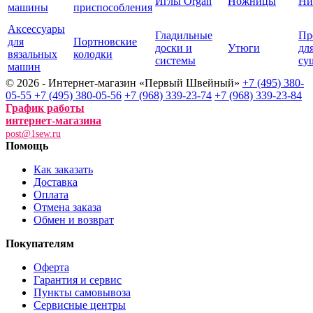
Иглы Organ
Ножницы
Ни
машины
приспособления
Аксессуары
Гладильные
Пр
для
Портновские
доски и
Утюги
дл
вязальных
колодки
системы
су
машин
© 2026 - Интернет-магазин «Первый Швейный»
+7 (495) 380-
05-55
+7 (495) 380-05-56
+7 (968) 339-23-74
+7 (968) 339-23-84
График работы
интернет-магазина
post@1sew.ru
Помощь
Как заказать
Доставка
Оплата
Отмена заказа
Обмен и возврат
Покупателям
Оферта
Гарантия и сервис
Пункты самовывоза
Сервисные центры