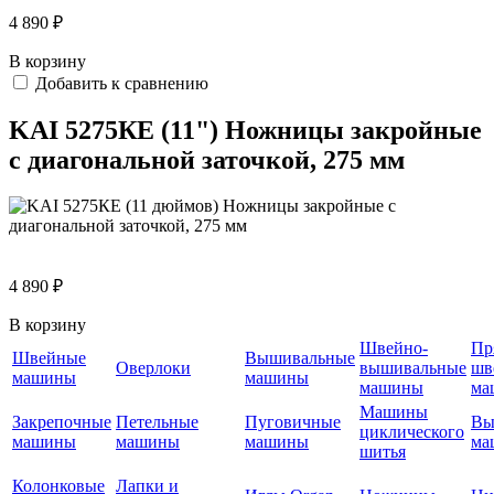
4 890 ₽
В корзину
Добавить к сравнению
KAI 5275КЕ (11") Ножницы закройные
с диагональной заточкой, 275 мм
4 890 ₽
В корзину
Швейно-
Пр
Швейные
Вышивальные
Оверлоки
вышивальные
шв
машины
машины
машины
ма
Машины
Закрепочные
Петельные
Пуговичные
Вы
циклического
машины
машины
машины
ма
шитья
Колонковые
Лапки и