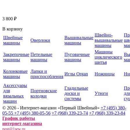
3 800 ₽
В корзину
Швейно-
Пр
Швейные
Вышивальные
Оверлоки
вышивальные
шв
машины
машины
машины
ма
Машины
Закрепочные
Петельные
Пуговичные
Вы
циклического
машины
машины
машины
ма
шитья
Колонковые
Лапки и
Иглы Organ
Ножницы
Ни
машины
приспособления
Аксессуары
Гладильные
Пр
для
Портновские
доски и
Утюги
дл
вязальных
колодки
системы
су
машин
© 2026 - Интернет-магазин «Первый Швейный»
+7 (495) 380-
05-55
+7 (495) 380-05-56
+7 (968) 339-23-74
+7 (968) 339-23-84
График работы
интернет-магазина
post@1sew.ru