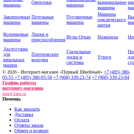
Оверлоки
вышивальные
шв
машины
машины
машины
ма
Машины
Закрепочные
Петельные
Пуговичные
Вы
циклического
машины
машины
машины
ма
шитья
Колонковые
Лапки и
Иглы Organ
Ножницы
Ни
машины
приспособления
Аксессуары
Гладильные
Пр
для
Портновские
доски и
Утюги
дл
вязальных
колодки
системы
су
машин
© 2026 - Интернет-магазин «Первый Швейный»
+7 (495) 380-
05-55
+7 (495) 380-05-56
+7 (968) 339-23-74
+7 (968) 339-23-84
График работы
интернет-магазина
post@1sew.ru
Помощь
Как заказать
Доставка
Оплата
Отмена заказа
Обмен и возврат