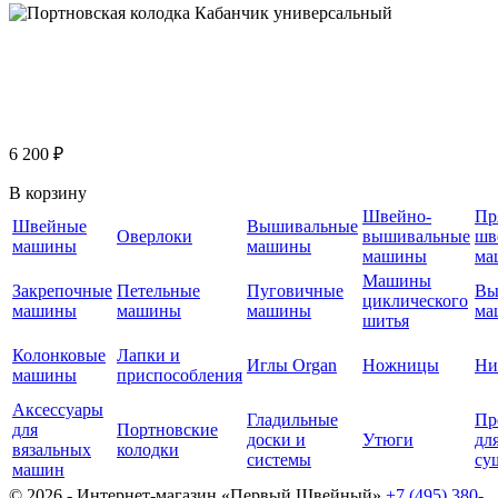
6 200 ₽
В корзину
Швейно-
Пр
Швейные
Вышивальные
Оверлоки
вышивальные
шв
машины
машины
машины
ма
Машины
Закрепочные
Петельные
Пуговичные
Вы
циклического
машины
машины
машины
ма
шитья
Колонковые
Лапки и
Иглы Organ
Ножницы
Ни
машины
приспособления
Аксессуары
Гладильные
Пр
для
Портновские
доски и
Утюги
дл
вязальных
колодки
системы
су
машин
© 2026 - Интернет-магазин «Первый Швейный»
+7 (495) 380-