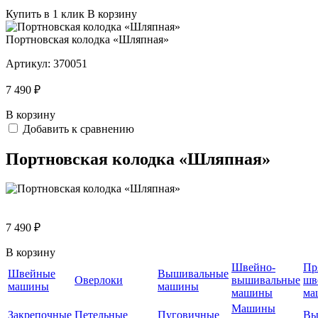
Купить в 1 клик
В корзину
Портновская колодка «Шляпная»
Артикул:
370051
7 490 ₽
В корзину
Добавить к сравнению
Портновская колодка «Шляпная»
7 490 ₽
В корзину
Швейно-
Пр
Швейные
Вышивальные
Оверлоки
вышивальные
шв
машины
машины
машины
ма
Машины
Закрепочные
Петельные
Пуговичные
Вы