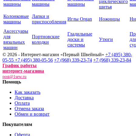
циклического
машины
машины
машины
ма
шитья
Колонковые
Лапки и
Иглы Organ
Ножницы
Ни
машины
приспособления
Аксессуары
Гладильные
Пр
для
Портновские
доски и
Утюги
дл
вязальных
колодки
системы
су
машин
© 2026 - Интернет-магазин «Первый Швейный»
+7 (495) 380-
05-55
+7 (495) 380-05-56
+7 (968) 339-23-74
+7 (968) 339-23-84
График работы
интернет-магазина
post@1sew.ru
Помощь
Как заказать
Доставка
Оплата
Отмена заказа
Обмен и возврат
Покупателям
Оферта