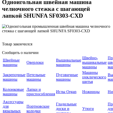
Одноигольная швейная машина
челночного стежка c шагающей
лапкой SHUNFA SF0303-CXD
Товар закончился
Сообщить о наличии
Швейно-
Пр
Швейные
Вышивальные
Оверлоки
вышивальные
шв
машины
машины
машины
ма
Машины
Закрепочные
Петельные
Пуговичные
Вы
циклического
машины
машины
машины
ма
шитья
Колонковые
Лапки и
Иглы Organ
Ножницы
Ни
машины
приспособления
Аксессуары
Гладильные
Пр
для
Портновские
доски и
Утюги
дл
вязальных
колодки