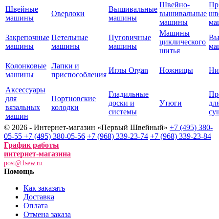
Швейно-
Пр
Швейные
Вышивальные
Оверлоки
вышивальные
шв
машины
машины
машины
ма
Машины
Закрепочные
Петельные
Пуговичные
Вы
циклического
машины
машины
машины
ма
шитья
Колонковые
Лапки и
Иглы Organ
Ножницы
Ни
машины
приспособления
Аксессуары
Гладильные
Пр
для
Портновские
доски и
Утюги
дл
вязальных
колодки
системы
су
машин
© 2026 - Интернет-магазин «Первый Швейный»
+7 (495) 380-
05-55
+7 (495) 380-05-56
+7 (968) 339-23-74
+7 (968) 339-23-84
График работы
интернет-магазина
post@1sew.ru
Помощь
Как заказать
Доставка
Оплата
Отмена заказа