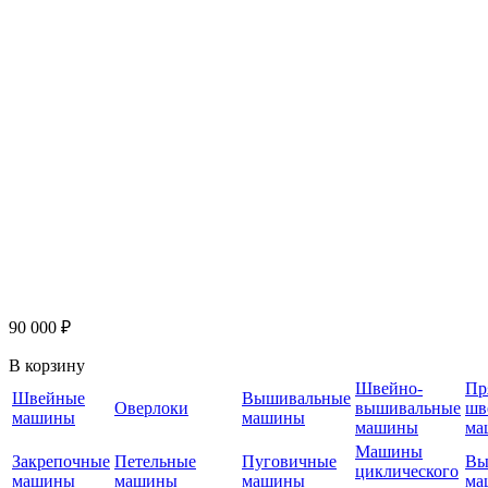
90 000 ₽
В корзину
Швейно-
Пр
Швейные
Вышивальные
Оверлоки
вышивальные
шв
машины
машины
машины
ма
Машины
Закрепочные
Петельные
Пуговичные
Вы
циклического
машины
машины
машины
ма