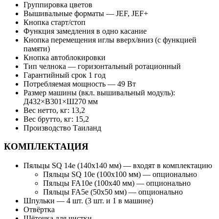
Группировка цветов
Вышивальные форматы — JEF, JEF+
Кнопка старт/стоп
Функция замедления в одно касание
Кнопка перемещения иглы вверх/вниз (с функцией
памяти)
Кнопка автоблокировки
Тип челнока — горизонтальный ротационный
Гарантийный срок 1 год
Потребляемая мощность — 49 Вт
Размер машины (вкл. вышивальный модуль):
Д432×В301×Ш270 мм
Вес нетто, кг: 13,2
Вес брутто, кг: 15,2
Производство Таиланд
КОМПЛЕКТАЦИЯ
Пяльцы SQ 14e (140x140 мм) — входят в комплектацию
Пяльцы SQ 10e (100x100 мм) — опционально
Пяльцы FA10e (100x40 мм) — опционально
Пяльцы FA5e (50x50 мм) — опционально
Шпульки — 4 шт. (3 шт. и 1 в машине)
Отвёртка
Щёточка для чистки