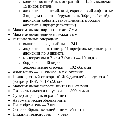
количество швейных операций — 1264, включая
15 видов петель
алфавиты — английский, европейский алфавиты:
3 шрифта (печатный/рукописный/бродвейский);
японский алфавит: закруглённый; русский
алфавит: 1 шрифт (печатный)
Максимальная ширина зигзага 7 мм
Максимальная длинная стежка 5 мм
Вышивальные операции:
вышивальные дизайны — 241
алфавиты — латиница 11 шрифтов, кириллица и
японский по 3 шрифта
монограммы в 2 или 3 буквы — 10 видов
бордюры — 46 видов
декоративные строчки — 102 образца
Язык меню — 16 языков, в т.ч. русский
Полноцветный сенсорный ЖК-дисплей с подсветкой
(матрица IPS), 70,1×52,6 мм
Максимальная скорость шитья 860 ст./мин.
Скорость намотки шпульки — 1800 ст./мин.
Суперзаправщик верхней нити
Автоматическая обрезка нити
Нитеобрезатель — 3 шт.
Сенсор обрыва верхней и нижней нити
Нижний транспортёр — 7 реек