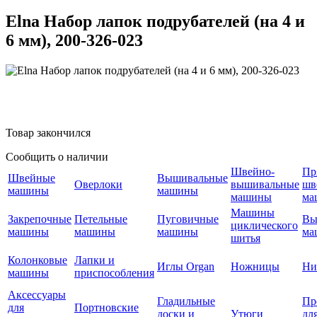
Elna Набор лапок подрубателей (на 4 и
6 мм), 200-326-023
Товар закончился
Сообщить о наличии
Швейно-
Пр
Швейные
Вышивальные
Оверлоки
вышивальные
шв
машины
машины
машины
ма
Машины
Закрепочные
Петельные
Пуговичные
Вы
циклического
машины
машины
машины
ма
шитья
Колонковые
Лапки и
Иглы Organ
Ножницы
Ни
машины
приспособления
Аксессуары
Гладильные
Пр
для
Портновские
доски и
Утюги
дл