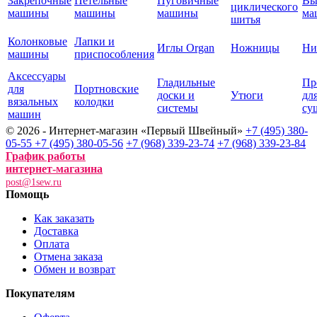
Закрепочные
Петельные
Пуговичные
Вы
циклического
машины
машины
машины
ма
шитья
Колонковые
Лапки и
Иглы Organ
Ножницы
Ни
машины
приспособления
Аксессуары
Гладильные
Пр
для
Портновские
доски и
Утюги
дл
вязальных
колодки
системы
су
машин
© 2026 - Интернет-магазин «Первый Швейный»
+7 (495) 380-
05-55
+7 (495) 380-05-56
+7 (968) 339-23-74
+7 (968) 339-23-84
График работы
интернет-магазина
post@1sew.ru
Помощь
Как заказать
Доставка
Оплата
Отмена заказа
Обмен и возврат
Покупателям