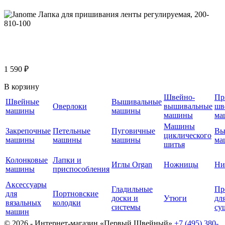
1 590 ₽
В корзину
Швейно-
Пр
Швейные
Вышивальные
Оверлоки
вышивальные
шв
машины
машины
машины
ма
Машины
Закрепочные
Петельные
Пуговичные
Вы
циклического
машины
машины
машины
ма
шитья
Колонковые
Лапки и
Иглы Organ
Ножницы
Ни
машины
приспособления
Аксессуары
Гладильные
Пр
для
Портновские
доски и
Утюги
дл
вязальных
колодки
системы
су
машин
© 2026 - Интернет-магазин «Первый Швейный»
+7 (495) 380-