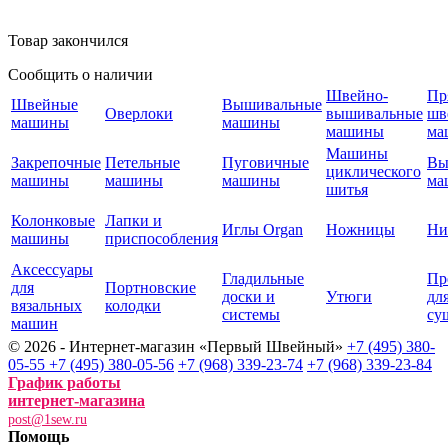
Товар закончился
Сообщить о наличии
Швейно-
Пр
Швейные
Вышивальные
Оверлоки
вышивальные
шв
машины
машины
машины
ма
Машины
Закрепочные
Петельные
Пуговичные
Вы
циклического
машины
машины
машины
ма
шитья
Колонковые
Лапки и
Иглы Organ
Ножницы
Ни
машины
приспособления
Аксессуары
Гладильные
Пр
для
Портновские
доски и
Утюги
дл
вязальных
колодки
системы
су
машин
© 2026 - Интернет-магазин «Первый Швейный»
+7 (495) 380-
05-55
+7 (495) 380-05-56
+7 (968) 339-23-74
+7 (968) 339-23-84
График работы
интернет-магазина
post@1sew.ru
Помощь