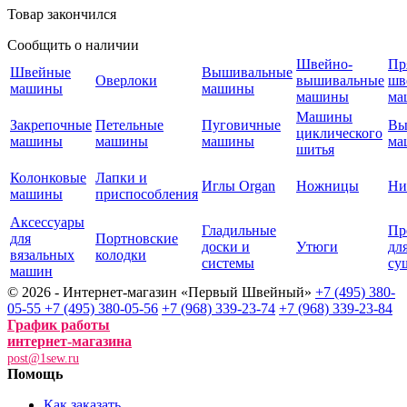
Товар закончился
Сообщить о наличии
Швейно-
Пр
Швейные
Вышивальные
Оверлоки
вышивальные
шв
машины
машины
машины
ма
Машины
Закрепочные
Петельные
Пуговичные
Вы
циклического
машины
машины
машины
ма
шитья
Колонковые
Лапки и
Иглы Organ
Ножницы
Ни
машины
приспособления
Аксессуары
Гладильные
Пр
для
Портновские
доски и
Утюги
дл
вязальных
колодки
системы
су
машин
© 2026 - Интернет-магазин «Первый Швейный»
+7 (495) 380-
05-55
+7 (495) 380-05-56
+7 (968) 339-23-74
+7 (968) 339-23-84
График работы
интернет-магазина
post@1sew.ru
Помощь
Как заказать