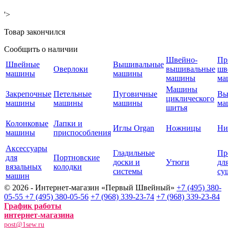
'>
Товар закончился
Сообщить о наличии
Швейно-
Пр
Швейные
Вышивальные
Оверлоки
вышивальные
шв
машины
машины
машины
ма
Машины
Закрепочные
Петельные
Пуговичные
Вы
циклического
машины
машины
машины
ма
шитья
Колонковые
Лапки и
Иглы Organ
Ножницы
Ни
машины
приспособления
Аксессуары
Гладильные
Пр
для
Портновские
доски и
Утюги
дл
вязальных
колодки
системы
су
машин
© 2026 - Интернет-магазин «Первый Швейный»
+7 (495) 380-
05-55
+7 (495) 380-05-56
+7 (968) 339-23-74
+7 (968) 339-23-84
График работы
интернет-магазина
post@1sew.ru