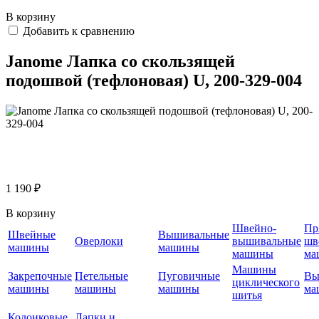
В корзину
Добавить к сравнению
Janome Лапка со скользящей
подошвой (тефлоновая) U, 200-329-004
1 190 ₽
В корзину
Швейно-
Пр
Швейные
Вышивальные
Оверлоки
вышивальные
шв
машины
машины
машины
ма
Машины
Закрепочные
Петельные
Пуговичные
Вы
циклического
машины
машины
машины
ма
шитья
Колонковые
Лапки и