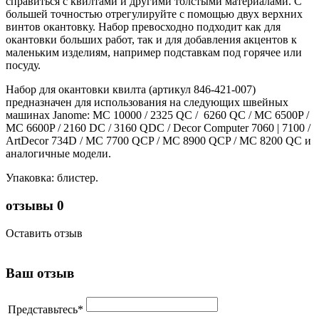
справиться с квилтами и другими толстыми материалами. С
большей точностью отрегулируйте с помощью двух верхних
винтов окантовку. Набор превосходно подходит как для
окантовки больших работ, так и для добавления акцентов к
маленьким изделиям, например подставкам под горячее или
посуду.
Набор для окантовки квилта (артикул 846-421-007)
предназначен для использования на следующих швейных
машинах Janome: MC 10000 / 2325 QC / 6260 QC / MC 6500P /
MC 6600P / 2160 DC / 3160 QDC / Decor Computer 7060 | 7100 /
ArtDecor 734D / MC 7700 QCP / MC 8900 QCP / MC 8200 QC и
аналогичные модели.
Упаковка: блистер.
отзывы
0
Оставить отзыв
Ваш отзыв
Представьтесь
*