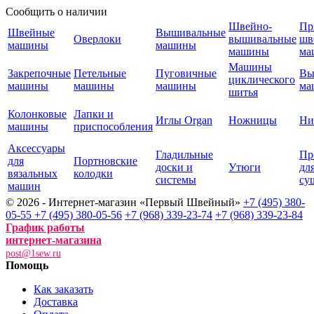
Сообщить о наличии
Швейно-
Пр
Швейные
Вышивальные
Оверлоки
вышивальные
шв
машины
машины
машины
ма
Машины
Закрепочные
Петельные
Пуговичные
Вы
циклического
машины
машины
машины
ма
шитья
Колонковые
Лапки и
Иглы Organ
Ножницы
Ни
машины
приспособления
Аксессуары
Гладильные
Пр
для
Портновские
доски и
Утюги
дл
вязальных
колодки
системы
су
машин
© 2026 - Интернет-магазин «Первый Швейный»
+7 (495) 380-
05-55
+7 (495) 380-05-56
+7 (968) 339-23-74
+7 (968) 339-23-84
График работы
интернет-магазина
post@1sew.ru
Помощь
Как заказать
Доставка