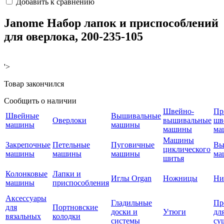
Добавить к сравнению
Janome Набор лапок и приспособлений
для оверлока, 200-235-105
'>
Товар закончился
Сообщить о наличии
Швейно-
Пр
Швейные
Вышивальные
Оверлоки
вышивальные
шв
машины
машины
машины
ма
Машины
Закрепочные
Петельные
Пуговичные
Вы
циклического
машины
машины
машины
ма
шитья
Колонковые
Лапки и
Иглы Organ
Ножницы
Ни
машины
приспособления
Аксессуары
Гладильные
Пр
для
Портновские
доски и
Утюги
дл
вязальных
колодки
системы
су