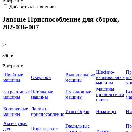
В корзину
Добавить к сравнению
Janome Приспособление для сборок,
202-036-007
'>
890 ₽
В корзину
Швейно-
Пр
Швейные
Вышивальные
Оверлоки
вышивальные
шв
машины
машины
машины
ма
Машины
Закрепочные
Петельные
Пуговичные
Вы
циклического
машины
машины
машины
ма
шитья
Колонковые
Лапки и
Иглы Organ
Ножницы
Ни
машины
приспособления
Аксессуары
Гладильные
Пр
для
Портновские
доски и
Утюги
дл