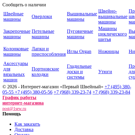
Сообщить о наличии
Швейно-
Пр
Швейные
Вышивальные
Оверлоки
вышивальные
шв
машины
машины
машины
ма
Машины
Закрепочные
Петельные
Пуговичные
Вы
циклического
машины
машины
машины
ма
шитья
Колонковые
Лапки и
Иглы Organ
Ножницы
Ни
машины
приспособления
Аксессуары
Гладильные
Пр
для
Портновские
доски и
Утюги
дл
вязальных
колодки
системы
су
машин
© 2026 - Интернет-магазин «Первый Швейный»
+7 (495) 380-
05-55
+7 (495) 380-05-56
+7 (968) 339-23-74
+7 (968) 339-23-84
График работы
интернет-магазина
post@1sew.ru
Помощь
Как заказать
Доставка
Оплата