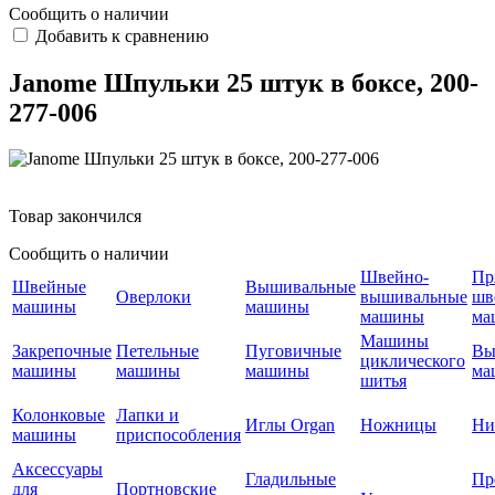
Сообщить о наличии
Добавить к сравнению
Janome Шпульки 25 штук в боксе, 200-
277-006
Товар закончился
Сообщить о наличии
Швейно-
Пр
Швейные
Вышивальные
Оверлоки
вышивальные
шв
машины
машины
машины
ма
Машины
Закрепочные
Петельные
Пуговичные
Вы
циклического
машины
машины
машины
ма
шитья
Колонковые
Лапки и
Иглы Organ
Ножницы
Ни
машины
приспособления
Аксессуары
Гладильные
Пр
для
Портновские