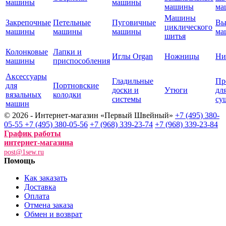
машины
машины
машины
ма
Машины
Закрепочные
Петельные
Пуговичные
Вы
циклического
машины
машины
машины
ма
шитья
Колонковые
Лапки и
Иглы Organ
Ножницы
Ни
машины
приспособления
Аксессуары
Гладильные
Пр
для
Портновские
доски и
Утюги
дл
вязальных
колодки
системы
су
машин
© 2026 - Интернет-магазин «Первый Швейный»
+7 (495) 380-
05-55
+7 (495) 380-05-56
+7 (968) 339-23-74
+7 (968) 339-23-84
График работы
интернет-магазина
post@1sew.ru
Помощь
Как заказать
Доставка
Оплата
Отмена заказа
Обмен и возврат