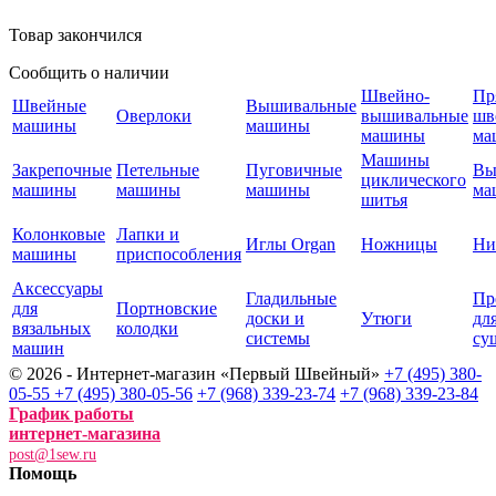
Товар закончился
Сообщить о наличии
Швейно-
Пр
Швейные
Вышивальные
Оверлоки
вышивальные
шв
машины
машины
машины
ма
Машины
Закрепочные
Петельные
Пуговичные
Вы
циклического
машины
машины
машины
ма
шитья
Колонковые
Лапки и
Иглы Organ
Ножницы
Ни
машины
приспособления
Аксессуары
Гладильные
Пр
для
Портновские
доски и
Утюги
дл
вязальных
колодки
системы
су
машин
© 2026 - Интернет-магазин «Первый Швейный»
+7 (495) 380-
05-55
+7 (495) 380-05-56
+7 (968) 339-23-74
+7 (968) 339-23-84
График работы
интернет-магазина
post@1sew.ru
Помощь