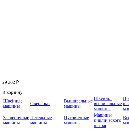
29 302 ₽
В корзину
Швейно-
Пр
Швейные
Вышивальные
Оверлоки
вышивальные
шв
машины
машины
машины
ма
Машины
Закрепочные
Петельные
Пуговичные
Вы
циклического
машины
машины
машины
ма
шитья