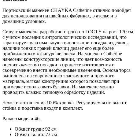
Портновский манекен CHAYKA Сatherine отлично подойдет
для использования на швейных фабриках, в ателье и в
домашних условиях.
Силуэт манекена разработан строго по ГОСТУ на рост 170 см
с учетом последних антропологических исследований, что
гарантирует максимальную точность при посадке изделия, а
наличие тонких граней ключиц делает его еще более
приближенным к фигуре человека. На манекен Сatherine
нанесены конструкторские линии, что дает возможность
оценить качество посадки в процессе изготовления и
своевременно внести необходимые изменения. Основа торса
выполнена из современного эластичного и прочного
материала, мягкая конструкция которого позволяет при
примерке использовать булавки. На манекене можно
проводить влажно-тепловую обработку изделий.
Чехол изготовлен из 100% хлопка. Регулируемая по высоте
стойка и подставка входят в комплект.
Размер модели 46:
Обхват груди: 92 см
Обхват талии: 73 см