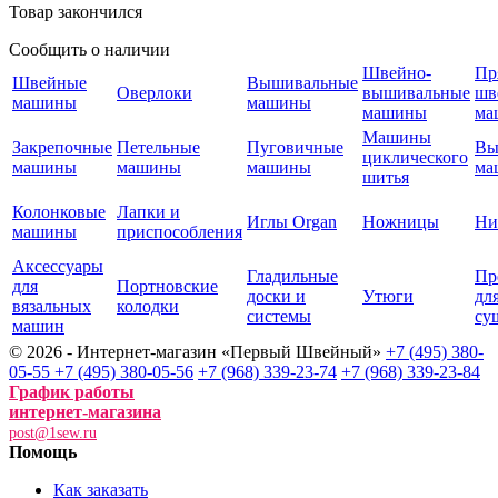
Товар закончился
Сообщить о наличии
Швейно-
Пр
Швейные
Вышивальные
Оверлоки
вышивальные
шв
машины
машины
машины
ма
Машины
Закрепочные
Петельные
Пуговичные
Вы
циклического
машины
машины
машины
ма
шитья
Колонковые
Лапки и
Иглы Organ
Ножницы
Ни
машины
приспособления
Аксессуары
Гладильные
Пр
для
Портновские
доски и
Утюги
дл
вязальных
колодки
системы
су
машин
© 2026 - Интернет-магазин «Первый Швейный»
+7 (495) 380-
05-55
+7 (495) 380-05-56
+7 (968) 339-23-74
+7 (968) 339-23-84
График работы
интернет-магазина
post@1sew.ru
Помощь
Как заказать