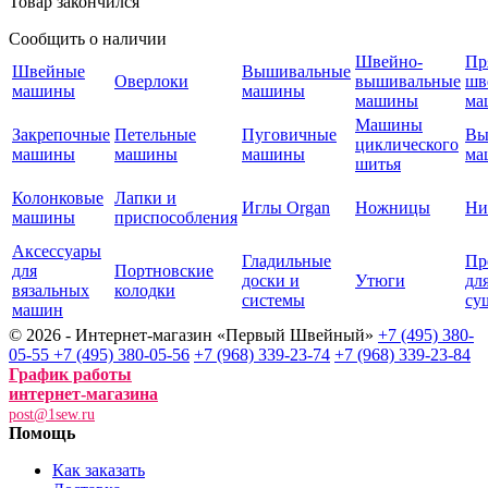
Товар закончился
Сообщить о наличии
Швейно-
Пр
Швейные
Вышивальные
Оверлоки
вышивальные
шв
машины
машины
машины
ма
Машины
Закрепочные
Петельные
Пуговичные
Вы
циклического
машины
машины
машины
ма
шитья
Колонковые
Лапки и
Иглы Organ
Ножницы
Ни
машины
приспособления
Аксессуары
Гладильные
Пр
для
Портновские
доски и
Утюги
дл
вязальных
колодки
системы
су
машин
© 2026 - Интернет-магазин «Первый Швейный»
+7 (495) 380-
05-55
+7 (495) 380-05-56
+7 (968) 339-23-74
+7 (968) 339-23-84
График работы
интернет-магазина
post@1sew.ru
Помощь
Как заказать