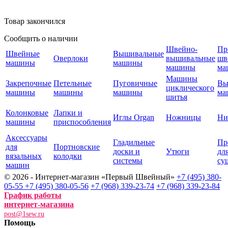
Товар закончился
Сообщить о наличии
Швейно-
Пр
Швейные
Вышивальные
Оверлоки
вышивальные
шв
машины
машины
машины
ма
Машины
Закрепочные
Петельные
Пуговичные
Вы
циклического
машины
машины
машины
ма
шитья
Колонковые
Лапки и
Иглы Organ
Ножницы
Ни
машины
приспособления
Аксессуары
Гладильные
Пр
для
Портновские
доски и
Утюги
дл
вязальных
колодки
системы
су
машин
© 2026 - Интернет-магазин «Первый Швейный»
+7 (495) 380-
05-55
+7 (495) 380-05-56
+7 (968) 339-23-74
+7 (968) 339-23-84
График работы
интернет-магазина
post@1sew.ru
Помощь