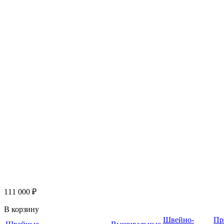
111 000 ₽
В корзину
Швейно-
Пр