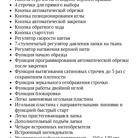
4 строчки для прямого выбора
Кнопка автоматической обрезки
Кнопка позиционирования иглы
Кнопка автоматической закрепки
Кнопка обратного хода
Кнопка старт/стоп
Регулятор скорости шитья
7-ступенчатый регулятор давления лапки на ткань
Регулятор натяжения верхней нити
Функция начало образца
Функция программирования автоматической обрезки
после закрепки
Функция вытягивания сатиновых строчек до 5 раз с
сохранением плотности
Функция зеркального отображения строчки
Функция работы двойной иглой
Функция блокировки
Легко заменяемая игольная пластина
Игольная пластина с направительными линиями и
функцией быстрый старт
Легко пристегивающаяся лапка
Дополнительный подъём лапки
Четыре встроенных нитеобрезателя
Встроенный нитевдеватель
Увеличенная рабочая поверхность – 210 х 120 мм