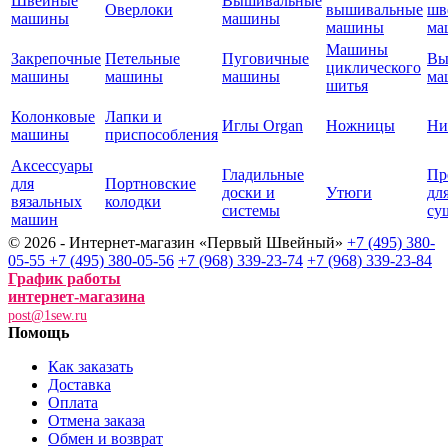
Швейные
Вышивальные
Оверлоки
вышивальные
шв
машины
машины
машины
ма
Машины
Закрепочные
Петельные
Пуговичные
Вы
циклического
машины
машины
машины
ма
шитья
Колонковые
Лапки и
Иглы Organ
Ножницы
Ни
машины
приспособления
Аксессуары
Гладильные
Пр
для
Портновские
доски и
Утюги
дл
вязальных
колодки
системы
су
машин
© 2026 - Интернет-магазин «Первый Швейный»
+7 (495) 380-
05-55
+7 (495) 380-05-56
+7 (968) 339-23-74
+7 (968) 339-23-84
График работы
интернет-магазина
post@1sew.ru
Помощь
Как заказать
Доставка
Оплата
Отмена заказа
Обмен и возврат