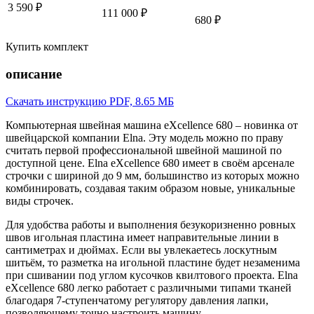
3 590 ₽
111 000 ₽
680 ₽
Купить комплект
описание
Скачать инструкцию
PDF, 8.65 МБ
Компьютерная швейная машина eXcellence 680 – новинка от
швейцарской компании Elna. Эту модель можно по праву
считать первой профессиональной швейной машиной по
доступной цене. Elna eXcellence 680 имеет в своём арсенале
строчки с шириной до 9 мм, большинство из которых можно
комбинировать, создавая таким образом новые, уникальные
виды строчек.
Для удобства работы и выполнения безукоризненно ровных
швов игольная пластина имеет направительные линии в
сантиметрах и дюймах. Если вы увлекаетесь лоскутным
шитьём, то разметка на игольной пластине будет незаменима
при сшивании под углом кусочков квилтового проекта. Elna
eXcellence 680 легко работает с различными типами тканей
благодаря 7-ступенчатому регулятору давления лапки,
позволяющему точно настроить машину.