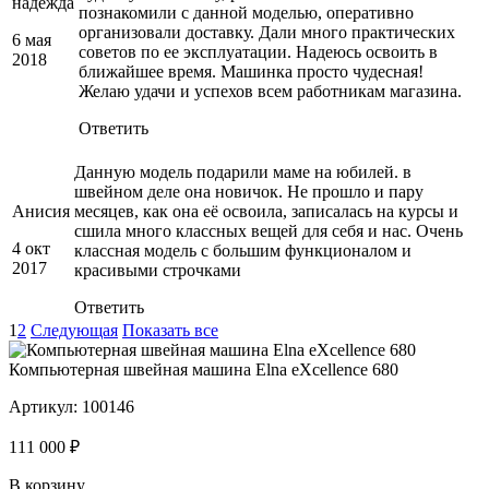
надежда
познакомили с данной моделью, оперативно
организовали доставку. Дали много практических
6 мая
советов по ее эксплуатации. Надеюсь освоить в
2018
ближайшее время. Машинка просто чудесная!
Желаю удачи и успехов всем работникам магазина.
Ответить
Данную модель подарили маме на юбилей. в
швейном деле она новичок. Не прошло и пару
Анисия
месяцев, как она её освоила, записалась на курсы и
сшила много классных вещей для себя и нас. Очень
4 окт
классная модель с большим функционалом и
2017
красивыми строчками
Ответить
1
2
Следующая
Показать все
Компьютерная швейная машина Elna eXcellence 680
Артикул:
100146
111 000 ₽
В корзину