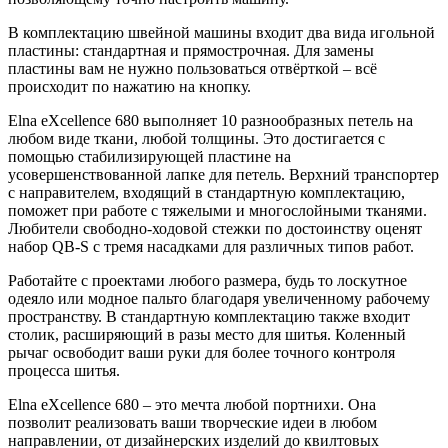
В комплектацию швейной машины входит два вида игольной
пластины: стандартная и прямострочная. Для замены
пластины вам не нужно пользоваться отвёрткой – всё
происходит по нажатию на кнопку.
Elna eXcellence 680 выполняет 10 разнообразных петель на
любом виде ткани, любой толщины. Это достигается с
помощью стабилизирующей пластине на
усовершенствованной лапке для петель. Верхний транспортер
с направителем, входящий в стандартную комплектацию,
поможет при работе с тяжелыми и многослойными тканями.
Любители свободно-ходовой стежки по достоинству оценят
набор QB-S с тремя насадками для различных типов работ.
Работайте с проектами любого размера, будь то лоскутное
одеяло или модное пальто благодаря увеличенному рабочему
пространству. В стандартную комплектацию также входит
столик, расширяющий в разы место для шитья. Коленный
рычаг освободит ваши руки для более точного контроля
процесса шитья.
Elna eXcellence 680 – это мечта любой портнихи. Она
позволит реализовать ваши творческие идеи в любом
направлении, от дизайнерских изделий до квилтовых