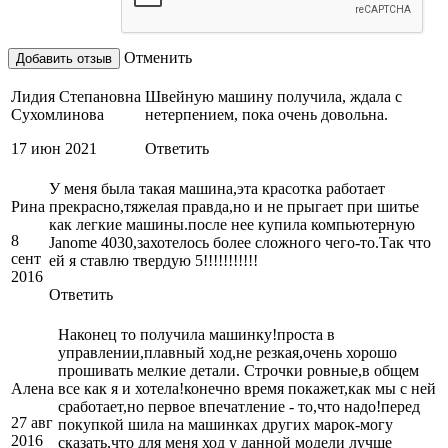
Отменить
Лидия Степановна
Швейную машину получила, ждала с
Сухомлинова
нетерпением, пока очень довольна.
17 июн 2021
Ответить
У меня была такая машина,эта красотка работает
Рина
прекрасно,тяжелая правда,но и не прыгает при шитье
как легкие машины.после нее купила компьютерную
8
Janome 4030,захотелось более сложного чего-то.Так что
сент
ей я ставлю твердую 5!!!!!!!!!!!
2016
Ответить
Наконец то получила машинку!проста в
управлении,плавный ход,не резкая,очень хорошо
прошивать мелкие детали. Строчки ровные,в общем
Алена
все как я и хотела!конечно время покажет,как мы с ней
сработает,но первое впечатление - то,что надо!перед
27 авг
покупкой шила на машинках других марок-могу
2016
сказать,что для меня ход у данной модели лучше