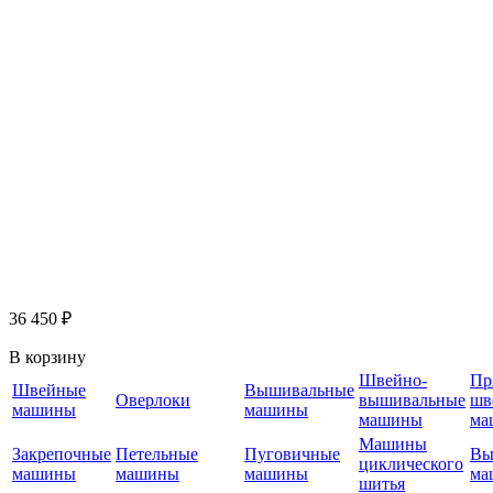
36 450 ₽
В корзину
Швейно-
Пр
Швейные
Вышивальные
Оверлоки
вышивальные
шв
машины
машины
машины
ма
Машины
Закрепочные
Петельные
Пуговичные
Вы
циклического
машины
машины
машины
ма
шитья