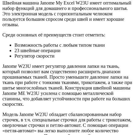
Швейная машина Janome My Excel W23U имеет оптимальный
набор функций для домашнего и профессионального шитья.
Это электронная модель с горизонтальным челноком
пользуется большим спросом среди швей и имеет хорошие
отзывы.
Среди основных её преимуществ стоит отметить:
Возможность работы с любым типом ткани
23 швейные операции
Регулятор скорости
Janome W23U имеет регулятор давления лапки на ткань,
который позволит вам существенно расширить диапазон
прошиваемых тканей. Просто уменьшите давление лапки на
ткань при работе с тонкими тканями, трикотажем, а также при
шитье многослойных тканей. Конструкция швейной машины
Janome ME W23U усилена с помощью металлической
станины, что добавляет устойчивости при работе на больших
скоростях.
Модель Janome W23U обладает сбалансированным набор
строчек, в т.ч. специальные строчки для работы с трикотажем,
оверлочные строчки и петлю-автомат. С помощью операции
«петля-автомат» вы легко выполните любое количество