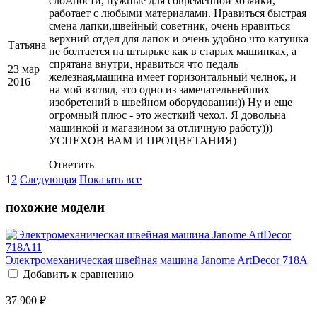
сложности, нужные для современной хозяйки,
работает с любыми материалами. Нравиться быстрая
смена лапки,швейный советник, очень нравиться
верхний отдел для лапок и очень удобно что катушка
Татьяна
не болтается на штырьке как в старых машинках, а
спрятана внутри, нравиться что педаль
23 мар
железная,машина имеет горизонтальный челнок, и
2016
на мой взгляд, это одно из замечательнейших
изобретений в швейном оборудовании)) Ну и еще
огромный плюс - это жесткий чехол. Я довольна
машинкой и магазином за отличную работу)))
УСПЕХОВ ВАМ И ПРОЦВЕТАНИЯ)
Ответить
1
2
Следующая
Показать все
похожие модели
Электромеханическая швейная машина Janome ArtDecor 718A
Добавить к сравнению
37 900 ₽