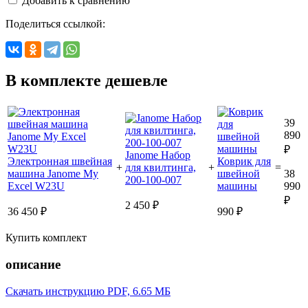
Добавить к сравнению
Поделиться ссылкой:
В комплекте дешевле
39
890
₽
Janome Набор
Электронная швейная
Коврик для
+
для квилтинга,
+
=
машина Janome My
швейной
38
200-100-007
Excel W23U
машины
990
₽
2 450 ₽
36 450 ₽
990 ₽
Купить комплект
описание
Скачать инструкцию
PDF, 6.65 МБ