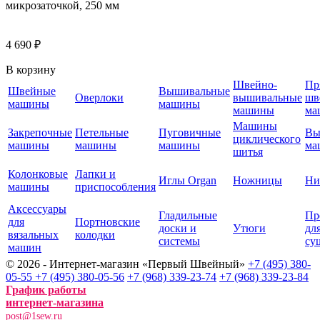
4 690 ₽
В корзину
Швейно-
Пр
Швейные
Вышивальные
Оверлоки
вышивальные
шв
машины
машины
машины
ма
Машины
Закрепочные
Петельные
Пуговичные
Вы
циклического
машины
машины
машины
ма
шитья
Колонковые
Лапки и
Иглы Organ
Ножницы
Ни
машины
приспособления
Аксессуары
Гладильные
Пр
для
Портновские
доски и
Утюги
дл
вязальных
колодки
системы
су
машин
© 2026 - Интернет-магазин «Первый Швейный»
+7 (495) 380-
05-55
+7 (495) 380-05-56
+7 (968) 339-23-74
+7 (968) 339-23-84
График работы
интернет-магазина
post@1sew.ru